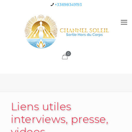
+33698349193
0
Liens utiles
interviews, presse,
videos