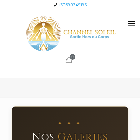
+33698349193
0
✦ ✦ ✦
Nos
Galeries