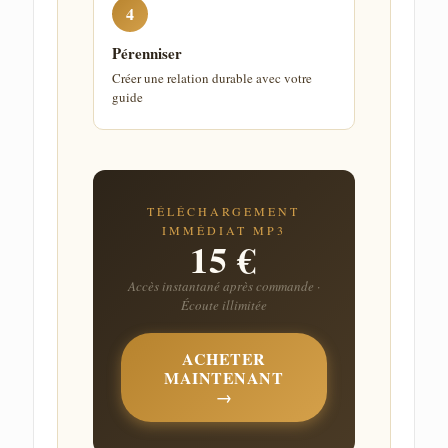
4
Pérenniser
Créer une relation durable avec votre
guide
TÉLÉCHARGEMENT
IMMÉDIAT MP3
15 €
Accès instantané après commande ·
Écoute illimitée
ACHETER
MAINTENANT
→