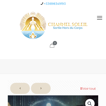
+33698349193
0
Voir tout