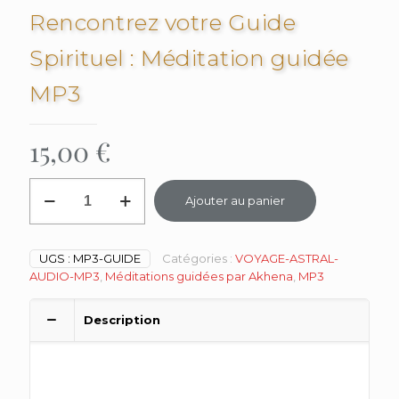
Rencontrez votre Guide
Spirituel : Méditation guidée
MP3
15,00
€
quantité
Ajouter au panier
de
Rencontrez
votre
Guide
UGS :
MP3-GUIDE
Catégories :
VOYAGE-ASTRAL-
Spirituel
AUDIO-MP3
,
Méditations guidées par Akhena
,
MP3
:
Méditation
Description
guidée
MP3